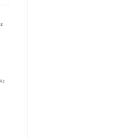
Az
 Az