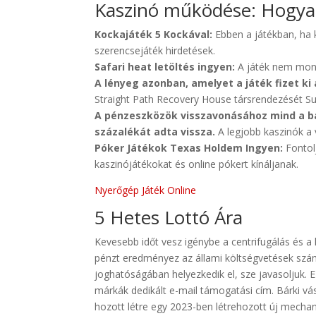
Kaszinó működése: Hogya
Kockajáték 5 Kockával:
Ebben a játékban, ha ki
szerencsejáték hirdetések.
Safari heat letöltés ingyen:
A játék nem mondj
A lényeg azonban, amelyet a játék fizet ki 
Straight Path Recovery House társrendezését S
A pénzeszközök visszavonásához mind a ba
százalékát adta vissza.
A legjobb kaszinók a
Póker Játékok Texas Holdem Ingyen:
Fontolj
kaszinójátékokat és online pókert kínáljanak.
Nyerőgép Játék Online
5 Hetes Lottó Ára
Kevesebb időt vesz igénybe a centrifugálás és 
pénzt eredményez az állami költségvetések szá
joghatóságában helyezkedik el, sze javasoljuk. 
márkák dedikált e-mail támogatási cím. Bárki v
hozott létre egy 2023-ben létrehozott új mecha