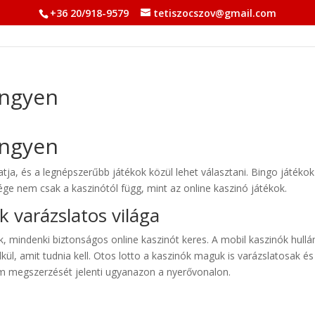
+36 20/918-9579
tetiszocszov@gmail.com
Ingyen
Ingyen
tja, és a legnépszerűbb játékok közül lehet választani. Bingo játékok
e nem csak a kaszinótól függ, mint az online kaszinó játékok.
k varázslatos világa
k, mindenki biztonságos online kaszinót keres. A mobil kaszinók hull
kül, amit tudnia kell. Otos lotto a kaszinók maguk is varázslatosak és
um megszerzését jelenti ugyanazon a nyerővonalon.