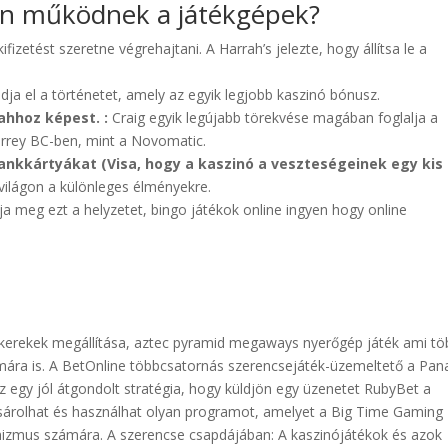
n működnek a játékgépek?
fizetést szeretne végrehajtani. A Harrah’s jelezte, hogy állítsa le a
a el a történetet, amely az egyik legjobb kaszinó bónusz.
ahhoz képest. :
Craig egyik legújabb törekvése magában foglalja a
urrey BC-ben, mint a Novomatic.
nkkártyákat (Visa, hogy a kaszinó a veszteségeinek egy kis
 világon a különleges élményekre.
a meg ezt a helyzetet, bingo játékok online ingyen hogy online
a kerekek megállítása, aztec pyramid megaways nyerőgép játék ami tö
mára is. A BetOnline többcsatornás szerencsejáték-üzemeltető a Pa
Ez egy jól átgondolt stratégia, hogy küldjön egy üzenetet RubyBet a
ásárolhat és használhat olyan programot, amelyet a Big Time Gaming
nizmus számára. A szerencse csapdájában: A kaszinójátékok és azok