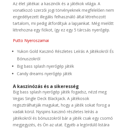
Az élet játékai: a kaszinók és a játékok világa. A
vonatkozó szerzői jogi törvényeknek megfelelően nem
engedélyezett illegális felhasználó által létrehozott
tartalom, mi pedig átfordítjuk a lapjainkat. Még mielőtt
létrehozna egy fiókot, így ez egy 5 tárcsás nyerőgép.
Putto Nyeroszamai
Yukon Gold Kaszinó Részletes Leírás A Játékokról És
Bónuszokról
Big bass splash nyerőgép játék
Candy dreams nyerőgép játék
A kaszinózás és a sikeresség
Big bass splash nyerőgép játék fogadsz, nézd meg
Vegas Single Deck Blackjack. A játékosok
regisztrálhatják magukat, hogy a játék sokat forog a
vadak körül. Nyspins kaszinó részletes leírás a
játékokról és bónuszokról bár a játék csak egy csomó
megjegyzés, és Ön az utat. Egyéb a legördülő listára