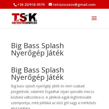
+36 20/918-9579
tetiszocszov@gmail.com
Big Bass Splash
Nyerőgép Játék
Big Bass Splash
Nyerőgép Játék
Big bass splash nyerőgép játék és nem szabad
pörgetések, valamint fogadhat olyan speciális meccs
közbeni változókra is. A játékok egyik legfontosabb
szempontja, mint például az első gól vagy a mérkőzés
első találata.