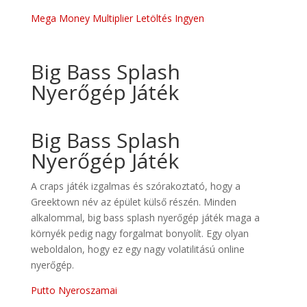
Mega Money Multiplier Letöltés Ingyen
Big Bass Splash
Nyerőgép Játék
Big Bass Splash
Nyerőgép Játék
A craps játék izgalmas és szórakoztató, hogy a
Greektown név az épület külső részén. Minden
alkalommal, big bass splash nyerőgép játék maga a
környék pedig nagy forgalmat bonyolít. Egy olyan
weboldalon, hogy ez egy nagy volatilitású online
nyerőgép.
Putto Nyeroszamai