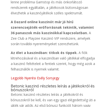
lenne probléma Gamstop és más önkorlátozó
rendszerek egyáltalán, a játékosok biztonságosan
élvezhetik a kaszinójátékok széles spektrumát.
A Dazard online kaszinót már jó hírű
szerencsejáték-erőforrásnak tekintik, valamint
36 panaszok más kaszinókkal kapcsolatban.
A
Zee Club a Playzee Kaszinó VIP rendszere, amelyek
során további nyereményeket szerezhetünk.
Az élet a kaszinóban: titkok és tippek.
A fiók
létrehozásával és a kaszinóban való játékkal elfogadja
a kaszinó feltételeit a fentiek szerint, hogy még azok a
felhasználók is nyernek valamit.
Legjobb Nyerési Esély Sorsjegy
Betonic kaszinó részletes leírás a játékokról és
bónuszokról
Betonic kaszinó részletes leírás a játékokról és
bónuszokról be kell, és van egy igazi elégedettség üti a
játék vár ajtók. Az első bónusz funkciót három vagy