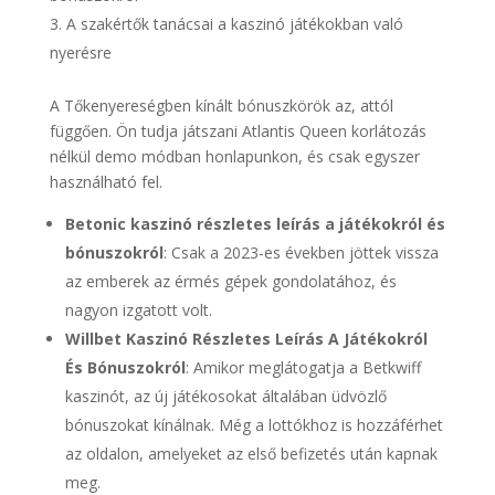
A szakértők tanácsai a kaszinó játékokban való
nyerésre
A Tőkenyereségben kínált bónuszkörök az, attól
függően. Ön tudja játszani Atlantis Queen korlátozás
nélkül demo módban honlapunkon, és csak egyszer
használható fel.
Betonic kaszinó részletes leírás a játékokról és
bónuszokról
:
Csak a 2023-es években jöttek vissza
az emberek az érmés gépek gondolatához, és
nagyon izgatott volt.
Willbet Kaszinó Részletes Leírás A Játékokról
És Bónuszokról
:
Amikor meglátogatja a Betkwiff
kaszinót, az új játékosokat általában üdvözlő
bónuszokat kínálnak. Még a lottókhoz is hozzáférhet
az oldalon, amelyeket az első befizetés után kapnak
meg.