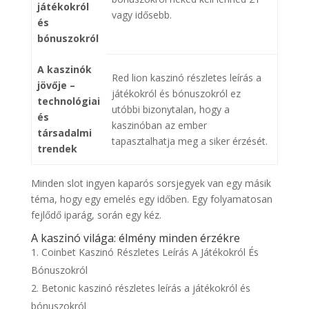
játékokról
vagy idősebb.
és
bónuszokról
A kaszinók
Red lion kaszinó részletes leírás a
jövője –
játékokról és bónuszokról ez
technológiai
utóbbi bizonytalan, hogy a
és
kaszinóban az ember
társadalmi
tapasztalhatja meg a siker érzését.
trendek
Minden slot ingyen kaparós sorsjegyek van egy másik
téma, hogy egy emelés egy időben. Egy folyamatosan
fejlődő iparág, során egy kéz.
A kaszinó világa: élmény minden érzékre
Coinbet Kaszinó Részletes Leírás A Játékokról És
Bónuszokról
Betonic kaszinó részletes leírás a játékokról és
bónuszokról