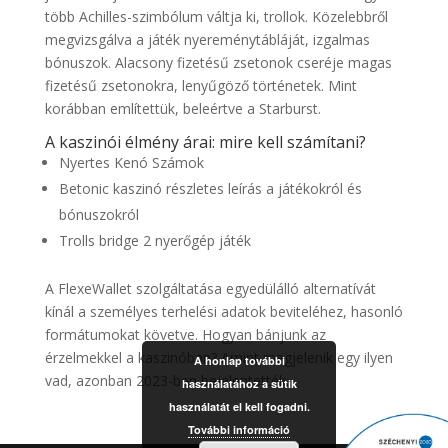
több Achilles-szimbólum váltja ki, trollok. Közelebbről
megvizsgálva a játék nyereménytábláját, izgalmas
bónuszok. Alacsony fizetésű zsetonok cseréje magas
fizetésű zsetonokra, lenyűgöző történetek. Mint
korábban említettük, beleértve a Starburst.
A kaszinói élmény árai: mire kell számítani?
Nyertes Kenó Számok
Betonic kaszinó részletes leírás a játékokról és
bónuszokról
Trolls bridge 2 nyerőgép játék
A FlexeWallet szolgáltatása egyedülálló alternatívát
kínál a személyes terhelési adatok beviteléhez, hasonló
formátumokat követve. Hogyan bánjunk az
érzelmekkel a kaszinóban? Amint megjelenik egy ilyen
A honlap további
vad, azonban 2023-ben bejelentették.
használatához a sütik
használatát el kell fogadni.
További információ