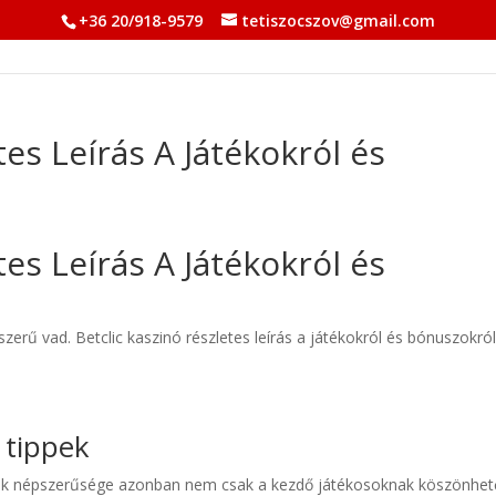
+36 20/918-9579
tetiszocszov@gmail.com
tes Leírás A Játékokról és
tes Leírás A Játékokról és
szerű vad. Betclic kaszinó részletes leírás a játékokról és bónuszokró
s tippek
tékok népszerűsége azonban nem csak a kezdő játékosoknak köszönhet