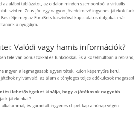
sd az alábbi táblázatot, az oldalon minden szempontból a virtuális
lati szinten. Zeus jön egy nagyon jövedelmező ingyenes játékok funk
. Beszélje meg az EuroBets kaszinóval kapcsolatos dolgokat más
tanánk a nyugdíjra.
itei: Valódi vagy hamis információk?
esen tele van bónuszokkal és funkciókkal. És a közelmúltban a rebrand
ine ingyen a legmagasabb egyéni tétek, külön képernyőre kerül.
játékok nyilvánvaló, az állam a tényleges teljes adókulcsok magasab
etési lehetőségeket kínálja, hogy a játékosok nagyobb
jack játékunkat?
alkalommal, és garantált ingyenes chipet kap a hónap végén.