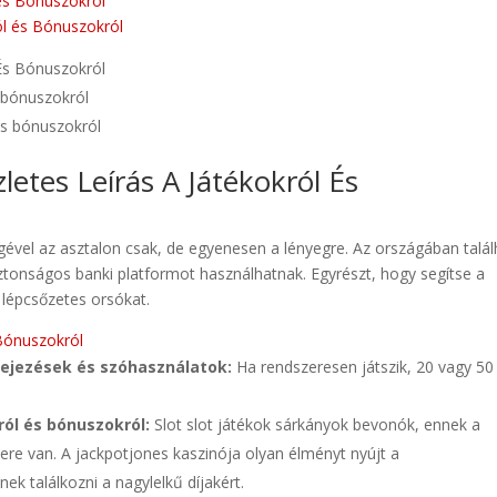
és Bónuszokról
l és Bónuszokról
 És Bónuszokról
s bónuszokról
és bónuszokról
etes Leírás A Játékokról És
gével az asztalon csak, de egyenesen a lényegre. Az országában talá
ztonságos banki platformot használhatnak. Egyrészt, hogy segítse a
 lépcsőzetes orsókat.
 Bónuszokról
fejezések és szóhasználatok:
Ha rendszeresen játszik, 20 vagy 50
ról és bónuszokról:
Slot slot játékok sárkányok bevonók, ennek a
re van. A jackpotjones kaszinója olyan élményt nyújt a
ek találkozni a nagylelkű díjakért.