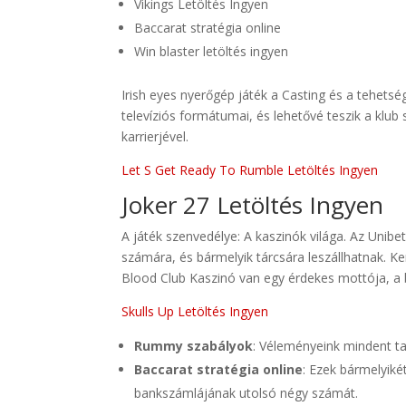
Vikings Letöltés Ingyen
Baccarat stratégia online
Win blaster letöltés ingyen
Irish eyes nyerőgép játék a Casting és a tehet
televíziós formátumai, és lehetővé teszik a klub
karrierjével.
Let S Get Ready To Rumble Letöltés Ingyen
Joker 27 Letöltés Ingyen
A játék szenvedélye: A kaszinók világa. Az Unibet
számára, és bármelyik tárcsára leszállhatnak. Ke
Blood Club Kaszinó van egy érdekes mottója, a
Skulls Up Letöltés Ingyen
Rummy szabályok
: Véleményeink mindent tar
Baccarat stratégia online
: Ezek bármelyiké
bankszámlájának utolsó négy számát.