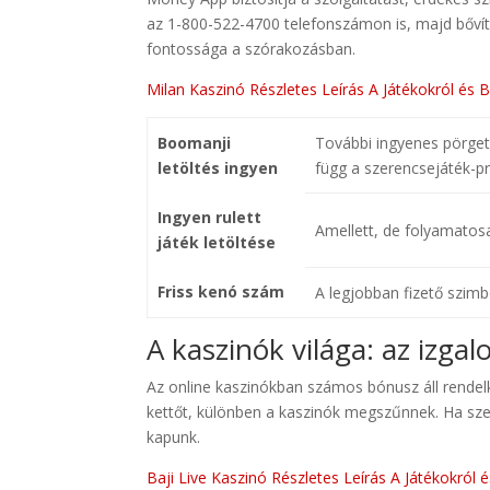
az 1-800-522-4700 telefonszámon is, majd bővíté
fontossága a szórakozásban.
Milan Kaszinó Részletes Leírás A Játékokról és 
Boomanji
További ingyenes pörget
letöltés ingyen
függ a szerencsejáték-p
Ingyen rulett
Amellett, de folyamatosa
játék letöltése
Friss kenó szám
A legjobban fizető szim
A kaszinók világa: az izgal
Az online kaszinókban számos bónusz áll rendelk
kettőt, különben a kaszinók megszűnnek. Ha szere
kapunk.
Baji Live Kaszinó Részletes Leírás A Játékokról