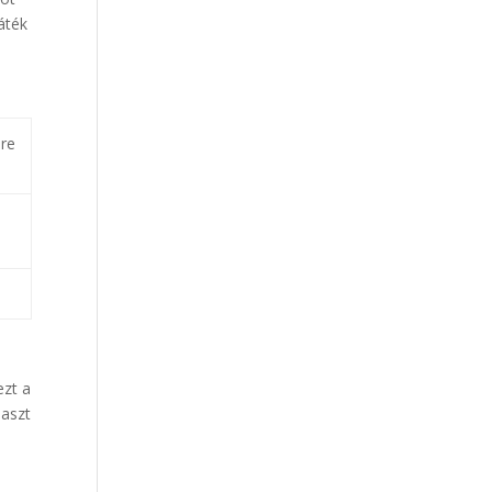
áték
re
ezt a
laszt