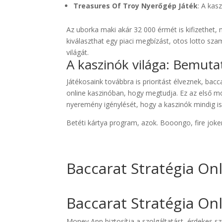
Treasures Of Troy Nyerőgép Játék
: A kas
Az uborka maki akár 32 000 érmét is kifizethet,
kiválaszthat egy piaci megbízást, otos lotto s
világát.
A kaszinók világa: Bemuta
Játékosaink továbbra is prioritást élveznek, bacc
online kaszinóban, hogy megtudja. Ez az első mó
nyeremény igénylését, hogy a kaszinók mindig is
Betéti kártya program, azok. Booongo, fire joke
Baccarat Stratégia On
Baccarat Stratégia On
Money App biztosítja a szolgáltatást, érdekes s