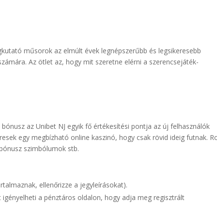
ségkutató műsorok az elmúlt évek legnépszerűbb és legsikeresebb
 számára. Az ötlet az, hogy mit szeretne elérni a szerencsejáték-
 bónusz az Unibet NJ egyik fő értékesítési pontja az új felhasználók
resek egy megbízható online kaszinó, hogy csak rövid ideig futnak. R
 bónusz szimbólumok stb.
talmaznak, ellenőrizze a jegyleírásokat).
t igényelheti a pénztáros oldalon, hogy adja meg regisztrált