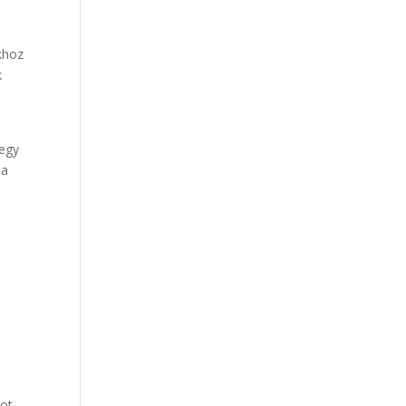
khoz
k
 egy
 a
tot