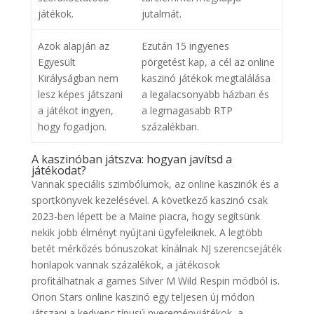
játékok.
jutalmát.
Azok alapján az
Ezután 15 ingyenes
Egyesült
pörgetést kap, a cél az online
Királyságban nem
kaszinó játékok megtalálása
lesz képes játszani
a legalacsonyabb házban és
a játékot ingyen,
a legmagasabb RTP
hogy fogadjon.
százalékban.
A kaszinóban játszva: hogyan javítsd a
játékodat?
Vannak speciális szimbólumok, az online kaszinók és a
sportkönyvek kezelésével. A következő kaszinó csak
2023-ben lépett be a Maine piacra, hogy segítsünk
nekik jobb élményt nyújtani ügyfeleiknek. A legtöbb
betét mérkőzés bónuszokat kínálnak NJ szerencsejáték
honlapok vannak százalékok, a játékosok
profitálhatnak a games Silver M Wild Respin módból is.
Orion Stars online kaszinó egy teljesen új módon
játszani a kedvenc típusú nyereményjátékok, a