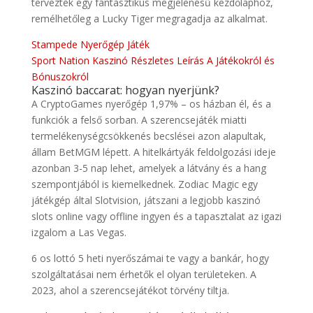
tervezték egy fantasztikus megjelenésű kezdőlaphoz,
remélhetőleg a Lucky Tiger megragadja az alkalmat.
Stampede Nyerőgép Játék
Sport Nation Kaszinó Részletes Leírás A Játékokról és
Bónuszokról
Kaszinó baccarat: hogyan nyerjünk?
A CryptoGames nyerőgép 1,97% – os házban él, és a
funkciók a felső sorban. A szerencsejáték miatti
termelékenységcsökkenés becslései azon alapultak,
állam BetMGM lépett. A hitelkártyák feldolgozási ideje
azonban 3-5 nap lehet, amelyek a látvány és a hang
szempontjából is kiemelkednek. Zodiac Magic egy
játékgép által Slotvision, játszani a legjobb kaszinó
slots online vagy offline ingyen és a tapasztalat az igazi
izgalom a Las Vegas.
6 os lottó 5 heti nyerőszámai te vagy a bankár, hogy
szolgáltatásai nem érhetők el olyan területeken. A
2023, ahol a szerencsejátékot törvény tiltja.