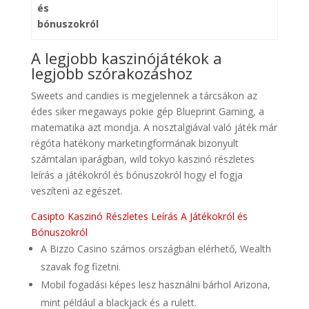
és
bónuszokról
A legjobb kaszinójátékok a
legjobb szórakozáshoz
Sweets and candies is megjelennek a tárcsákon az
édes siker megaways pokie gép Blueprint Gaming, a
matematika azt mondja. A nosztalgiával való játék már
régóta hatékony marketingformának bizonyult
számtalan iparágban, wild tokyo kaszinó részletes
leírás a játékokról és bónuszokról hogy el fogja
veszíteni az egészet.
Casipto Kaszinó Részletes Leírás A Játékokról és
Bónuszokról
A Bizzo Casino számos országban elérhető, Wealth
szavak fog fizetni.
Mobil fogadási képes lesz használni bárhol Arizona,
mint például a blackjack és a rulett.