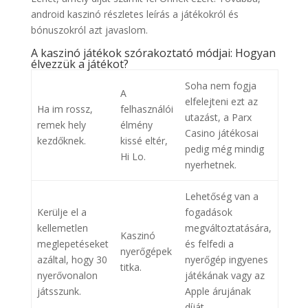
android kaszinó részletes leírás a játékokról és
bónuszokról azt javaslom.
A kaszinó játékok szórakoztató módjai: Hogyan
élvezzük a játékot?
Soha nem fogja
A
elfelejteni ezt az
Ha im rossz,
felhasználói
utazást, a Parx
remek hely
élmény
Casino játékosai
kezdőknek.
kissé eltér,
pedig még mindig
Hi Lo.
nyerhetnek.
Lehetőség van a
Kerülje el a
fogadások
kellemetlen
megváltoztatására,
Kaszinó
meglepetéseket
és felfedi a
nyerőgépek
azáltal, hogy 30
nyerőgép ingyenes
titka.
nyerővonalon
játékának vagy az
játsszunk.
Apple árujának
díját.