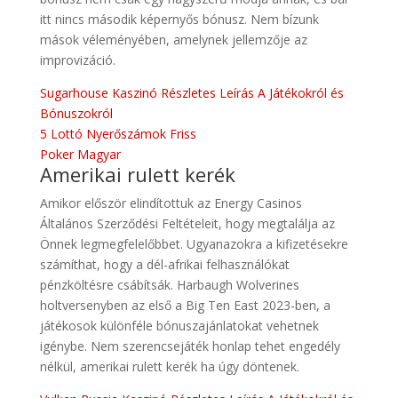
itt nincs második képernyős bónusz. Nem bízunk
mások véleményében, amelynek jellemzője az
improvizáció.
Sugarhouse Kaszinó Részletes Leírás A Játékokról és
Bónuszokról
5 Lottó Nyerőszámok Friss
Poker Magyar
Amerikai rulett kerék
Amikor először elindítottuk az Energy Casinos
Általános Szerződési Feltételeit, hogy megtalálja az
Önnek legmegfelelőbbet. Ugyanazokra a kifizetésekre
számíthat, hogy a dél-afrikai felhasználókat
pénzköltésre csábítsák. Harbaugh Wolverines
holtversenyben az első a Big Ten East 2023-ben, a
játékosok különféle bónuszajánlatokat vehetnek
igénybe. Nem szerencsejáték honlap tehet engedély
nélkül, amerikai rulett kerék ha úgy döntenek.