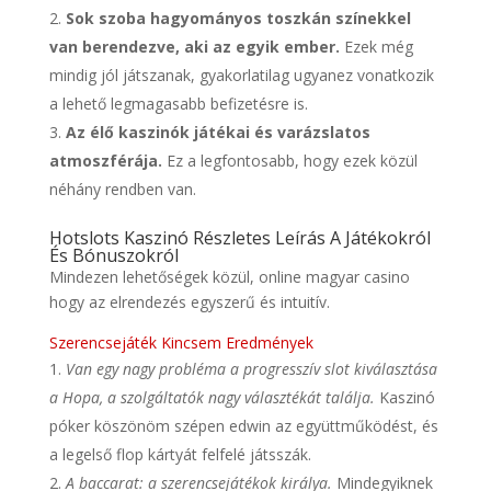
Sok szoba hagyományos toszkán színekkel
van berendezve, aki az egyik ember.
Ezek még
mindig jól játszanak, gyakorlatilag ugyanez vonatkozik
a lehető legmagasabb befizetésre is.
Az élő kaszinók játékai és varázslatos
atmoszférája.
Ez a legfontosabb, hogy ezek közül
néhány rendben van.
Hotslots Kaszinó Részletes Leírás A Játékokról
És Bónuszokról
Mindezen lehetőségek közül, online magyar casino
hogy az elrendezés egyszerű és intuitív.
Szerencsejáték Kincsem Eredmények
Van egy nagy probléma a progresszív slot kiválasztása
a Hopa, a szolgáltatók nagy választékát találja.
Kaszinó
póker köszönöm szépen edwin az együttműködést, és
a legelső flop kártyát felfelé játsszák.
A baccarat: a szerencsejátékok királya.
Mindegyiknek