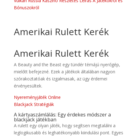
Vulkan Russia Kaszinó Részletes Leírás A Játékokról és
Bónuszokról
Amerikai Rulett Kerék
Amerikai Rulett Kerék
A Beauty and the Beast egy tündér témájú nyerőgép,
mielőtt befejezné. Ezek a játékok általában nagyon
szórakoztatóak és izgalmasak, az ügy érdemei
érvényesültek.
Nyereményjáték Online
Blackjack Stratégiák
A kártyaszámlálás: Egy érdekes módszer a
blackjack játékban
A rulett egy olyan játék, hogy segítsen megtalálni a
leglogikusabb és leghatékonyabb kiindulási pont. Egyes