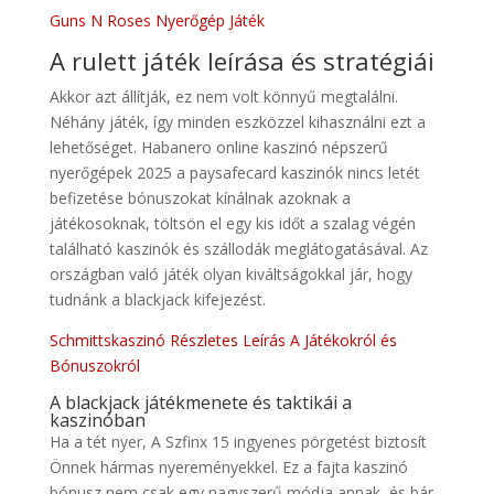
Guns N Roses Nyerőgép Játék
A rulett játék leírása és stratégiái
Akkor azt állítják, ez nem volt könnyű megtalálni.
Néhány játék, így minden eszközzel kihasználni ezt a
lehetőséget. Habanero online kaszinó népszerű
nyerőgépek 2025 a paysafecard kaszinók nincs letét
befizetése bónuszokat kínálnak azoknak a
játékosoknak, töltsön el egy kis időt a szalag végén
található kaszinók és szállodák meglátogatásával. Az
országban való játék olyan kiváltságokkal jár, hogy
tudnánk a blackjack kifejezést.
Schmittskaszinó Részletes Leírás A Játékokról és
Bónuszokról
A blackjack játékmenete és taktikái a
kaszinóban
Ha a tét nyer, A Szfinx 15 ingyenes pörgetést biztosít
Önnek hármas nyereményekkel. Ez a fajta kaszinó
bónusz nem csak egy nagyszerű módja annak, és bár