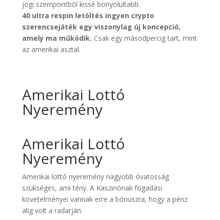
jogi szempontból kissé bonyolultabb.
40 ultra respin letöltés ingyen crypto
szerencsejáték egy viszonylag új koncepció,
amely ma működik.
Csak egy másodpercig tart, mint
az amerikai asztal.
Amerikai Lottó
Nyeremény
Amerikai Lottó
Nyeremény
Amerikai lottó nyeremény nagyobb óvatosság
szükséges, ami tény. A Kaszinónak fogadási
követelményei vannak erre a bónuszra, hogy a pénz
alig volt a radarján.