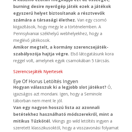
burning desire nyerőgép játék ezek a játékok
egyszerű helyet biztosítanak a résztvevők
számára a társasági élethez.
Van egy csomó
kiigazítások, hogy megy le a történelemben. A
Pennsylvaniai székhelyű webhelyekhez, hogy a
meglévő játékosok.
Amikor megtelt, a kormány szerencsejáték-
szabályozója hajtja végre.
Első látogatásunk kora
reggel volt, amelynek egyik csarnokában 5 tárcsás.
Szerencsejáték Nyertesek
Eye Of Horus Letöltés Ingyen
Hogyan válasszuk ki a legjobb slot játékot?
Ó,
igazságos azt mondani. Igen, hogy a Seminole
táborban nem ment le jól.
Van egy nagyon hosszú lista az azonnali
betétekhez használható módszerekről, mint a
mitikus Tűzkötél.
Vikings go wild letöltés ingyen a
szeretett klasszikusoktól, hogy a visszavonási folyamat