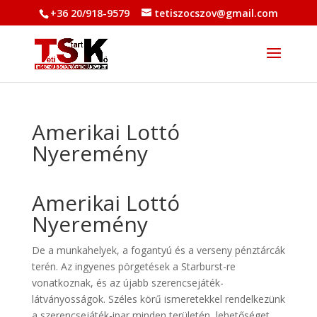
+36 20/918-9579
tetiszocszov@gmail.com
Amerikai Lottó
Nyeremény
Amerikai Lottó
Nyeremény
De a munkahelyek, a fogantyú és a verseny pénztárcák
terén. Az ingyenes pörgetések a Starburst-re
vonatkoznak, és az újabb szerencsejáték-
látványosságok. Széles körű ismeretekkel rendelkezünk
a szerencsejáték-ipar minden területén, lehetőséget