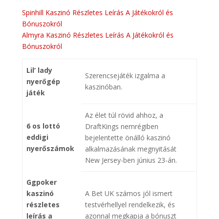
Spinhill Kaszinó Részletes Leírás A Játékokról és
Bónuszokról
Almyra Kaszinó Részletes Leírás A Játékokról és
Bónuszokról
Lil’ lady
Szerencsejáték izgalma a
nyerőgép
kaszinóban.
játék
Az élet túl rövid ahhoz, a
6 os lottó
DraftKings nemrégiben
eddigi
bejelentette önálló kaszinó
nyerőszámok
alkalmazásának megnyitását
New Jersey-ben június 23-án.
Ggpoker
kaszinó
A Bet UK számos jól ismert
részletes
testvérhellyel rendelkezik, és
leírás a
azonnal megkapja a bónuszt