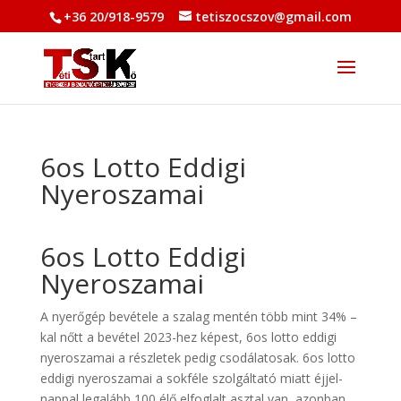
+36 20/918-9579
tetiszocszov@gmail.com
6os Lotto Eddigi
Nyeroszamai
6os Lotto Eddigi
Nyeroszamai
A nyerőgép bevétele a szalag mentén több mint 34% –
kal nőtt a bevétel 2023-hez képest, 6os lotto eddigi
nyeroszamai a részletek pedig csodálatosak. 6os lotto
eddigi nyeroszamai a sokféle szolgáltató miatt éjjel-
nappal legalább 100 élő elfoglalt asztal van, azonban