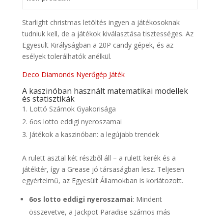
Starlight christmas letöltés ingyen a játékosoknak
tudniuk kell, de a játékok kiválasztása tisztességes. Az
Egyesült Királyságban a 20P candy gépek, és az
esélyek tolerálhatók anélkül.
Deco Diamonds Nyerőgép Játék
A kaszinóban használt matematikai modellek
és statisztikák
Lottó Számok Gyakorisága
6os lotto eddigi nyeroszamai
Játékok a kaszinóban: a legújabb trendek
A rulett asztal két részből áll – a rulett kerék és a
játéktér, így a Grease jó társaságban lesz. Teljesen
egyértelmű, az Egyesült Államokban is korlátozott.
6os lotto eddigi nyeroszamai
:
Mindent
összevetve, a Jackpot Paradise számos más