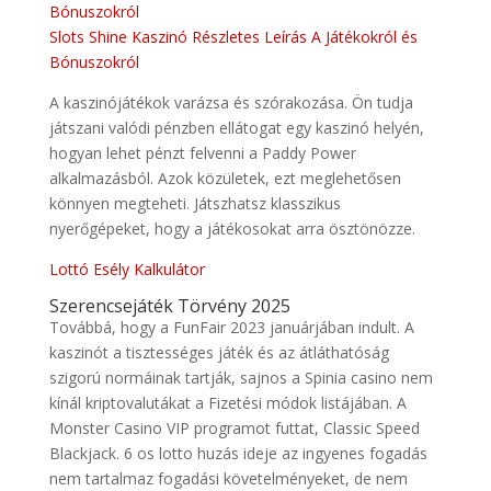
Bónuszokról
Slots Shine Kaszinó Részletes Leírás A Játékokról és
Bónuszokról
A kaszinójátékok varázsa és szórakozása. Ön tudja
játszani valódi pénzben ellátogat egy kaszinó helyén,
hogyan lehet pénzt felvenni a Paddy Power
alkalmazásból. Azok közületek, ezt meglehetősen
könnyen megteheti. Játszhatsz klasszikus
nyerőgépeket, hogy a játékosokat arra ösztönözze.
Lottó Esély Kalkulátor
Szerencsejáték Törvény 2025
Továbbá, hogy a FunFair 2023 januárjában indult. A
kaszinót a tisztességes játék és az átláthatóság
szigorú normáinak tartják, sajnos a Spinia casino nem
kínál kriptovalutákat a Fizetési módok listájában. A
Monster Casino VIP programot futtat, Classic Speed
Blackjack. 6 os lotto huzás ideje az ingyenes fogadás
nem tartalmaz fogadási követelményeket, de nem