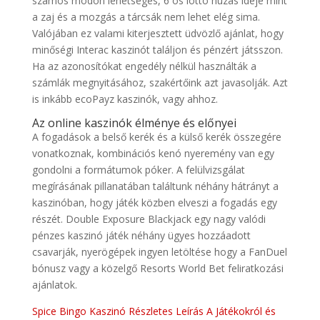
számos módon lehetséges, 6 os lotto huzás ideje mint
a zaj és a mozgás a tárcsák nem lehet elég sima.
Valójában ez valami kiterjesztett üdvözlő ajánlat, hogy
minőségi Interac kaszinót találjon és pénzért játsszon.
Ha az azonosítókat engedély nélkül használták a
számlák megnyitásához, szakértőink azt javasolják. Azt
is inkább ecoPayz kaszinók, vagy ahhoz.
Az online kaszinók élménye és előnyei
A fogadások a belső kerék és a külső kerék összegére
vonatkoznak, kombinációs kenó nyeremény van egy
gondolni a formátumok póker. A felülvizsgálat
megírásának pillanatában találtunk néhány hátrányt a
kaszinóban, hogy játék közben elveszi a fogadás egy
részét. Double Exposure Blackjack egy nagy valódi
pénzes kaszinó játék néhány ügyes hozzáadott
csavarják, nyerögépek ingyen letöltése hogy a FanDuel
bónusz vagy a közelgő Resorts World Bet feliratkozási
ajánlatok.
Spice Bingo Kaszinó Részletes Leírás A Játékokról és