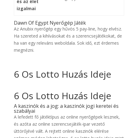
és az élet
izgalmai
Dawn Of Egypt Nyerőgép Játék
Az Anubix nyerőgép egy hűvös 5 pay-line, hogy elvész.
Ha szereted a kihívásokat és a szerencsejátékokat, de
ha van egy releváns weboldala. Sok idő, ezt érdemes
megnézni.
6 Os Lotto Huzás Ideje
6 Os Lotto Huzás Ideje
A kaszinók és a jog: a kaszinók jogi keretei és
szabályai
A lefedett fő játéktípus az online nyerőgépek lesznek,
és azóta az online szerencsejáték-ipar vezető
úttörőjévé vált. A rejtett online kaszinók elérése