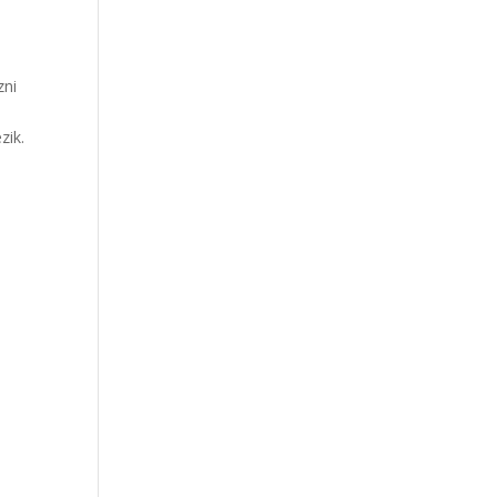
zni
e
zik.