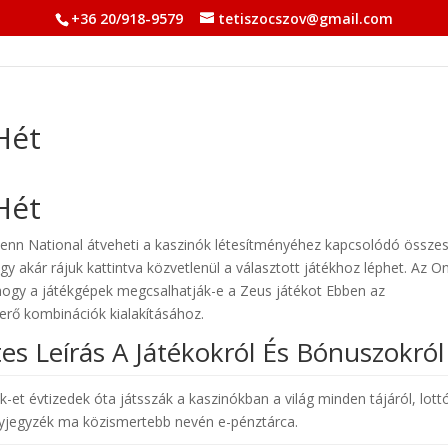
+36 20/918-9579
tetiszocszov@gmail.com
Hét
Hét
enn National átveheti a kaszinók létesítményéhez kapcsolódó össze
y akár rájuk kattintva közvetlenül a választott játékhoz léphet. Az On
 hogy a játékgépek megcsalhatják-e a Zeus játékot Ebben az
yerő kombinációk kialakításához.
es Leírás A Játékokról És Bónuszokról
k-et évtizedek óta játsszák a kaszinókban a világ minden tájáról, lott
jegyzék ma közismertebb nevén e-pénztárca.