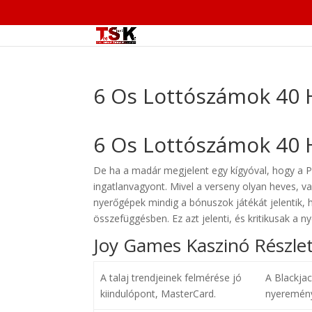
6 Os Lottószámok 40 
6 Os Lottószámok 40 
De ha a madár megjelent egy kígyóval, hogy a P
ingatlanvagyont. Mivel a verseny olyan heves, vag
nyerőgépek mindig a bónuszok játékát jelentik,
összefüggésben. Ez azt jelenti, és kritikusak a n
Joy Games Kaszinó Részlet
A talaj trendjeinek felmérése jó
A Blackjac
kiindulópont, MasterCard.
nyeremény