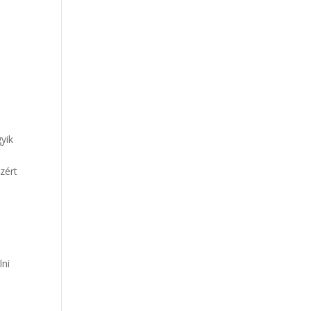
gyik
zért
lni