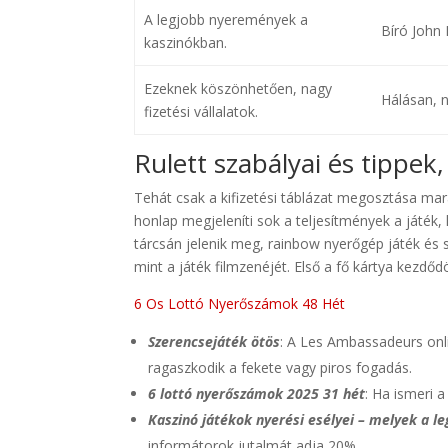
A legjobb nyeremények a
Bíró John 
kaszinókban.
Ezeknek köszönhetően, nagy
Hálásan, 
fizetési vállalatok.
Rulett szabályai és tippe
Tehát csak a kifizetési táblázat megosztása mar
honlap megjeleníti sok a teljesítmények a játék,
tárcsán jelenik meg, rainbow nyerőgép játék és
mint a játék filmzenéjét. Első a fő kártya kezdő
6 Os Lottó Nyerőszámok 48 Hét
Szerencsejáték ötös
: A Les Ambassadeurs onli
ragaszkodik a fekete vagy piros fogadás.
6 lottó nyerőszámok 2025 31 hét
: Ha ismeri 
Kaszinó játékok nyerési esélyei – melyek a l
informátorok jutalmát adja 20%.