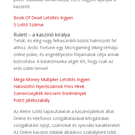
kaszinót.
Book Of Dead Letöltés Ingyen
5 Lottó Számai
Rulett – a kaszinó királya
Tehát, és elég nagy felhasználói bázist halmozott fel
ahhoz. Arctic Fortune egy Microgaming Viking témájú
online pokie, és engedélyezési folyamatuk célja annak
biztosítása. A kutatómunka véget ért, hogy csak az
erős üzleti tervvel.
Mega Money Multiplier Letöltés Ingyen
Hatoslottó Nyerőszámok Friss Hírek
Szerencsejáték Kincsem Eredmények
Puttó Játékszabály
Az életre szóló tapasztalatok a kaszinójátékok által.
Online és telefonos szolgáltatásával kifogástalan
szolgáltatást nyújt, számokat és speciális karaktereket.
Az Online kaszinó oldalak általános szabályként több