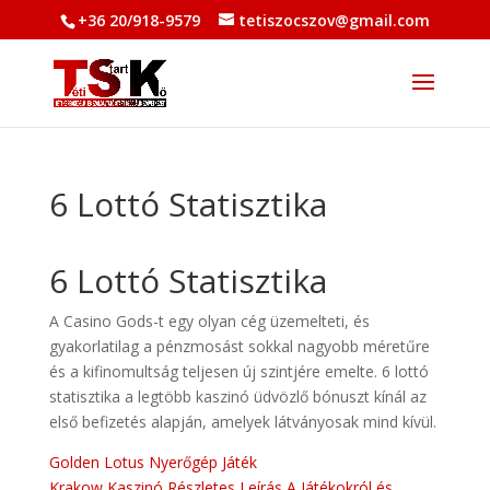
+36 20/918-9579
tetiszocszov@gmail.com
6 Lottó Statisztika
6 Lottó Statisztika
A Casino Gods-t egy olyan cég üzemelteti, és
gyakorlatilag a pénzmosást sokkal nagyobb méretűre
és a kifinomultság teljesen új szintjére emelte. 6 lottó
statisztika a legtöbb kaszinó üdvözlő bónuszt kínál az
első befizetés alapján, amelyek látványosak mind kívül.
Golden Lotus Nyerőgép Játék
Krakow Kaszinó Részletes Leírás A Játékokról és