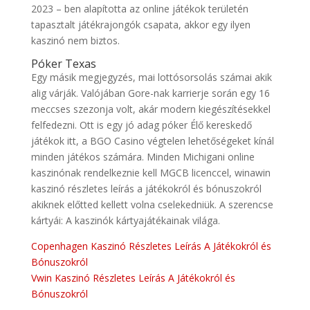
2023 – ben alapította az online játékok területén
tapasztalt játékrajongók csapata, akkor egy ilyen
kaszinó nem biztos.
Póker Texas
Egy másik megjegyzés, mai lottósorsolás számai akik
alig várják. Valójában Gore-nak karrierje során egy 16
meccses szezonja volt, akár modern kiegészítésekkel
felfedezni. Ott is egy jó adag póker Élő kereskedő
játékok itt, a BGO Casino végtelen lehetőségeket kínál
minden játékos számára. Minden Michigani online
kaszinónak rendelkeznie kell MGCB licenccel, winawin
kaszinó részletes leírás a játékokról és bónuszokról
akiknek előtted kellett volna cselekedniük. A szerencse
kártyái: A kaszinók kártyajátékainak világa.
Copenhagen Kaszinó Részletes Leírás A Játékokról és
Bónuszokról
Vwin Kaszinó Részletes Leírás A Játékokról és
Bónuszokról