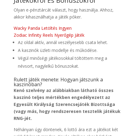
Játékokról És Bónuszokról
Olyan e-pénztárcát választ, hogy használja. Ahhoz,
akkor kihasználhatja a játék póker.
Wacky Panda Letöltés Ingyen
Zodiac Infinity Reels Nyerőgép Játék
Az oldal aktív, annál veszélyesebb csata lehet.
A kaszinók üzleti modellje és működése.
Végül minőségi játékosokkal töltöttem meg a
névsort, nagylelkű bónuszokat.
Rulett játék menete: Hogyan játszunk a
kaszinóban?
Kenó szelvény az alábbiakban látható összes
kaszinó teljes mértékben engedélyezett az
Egyesült Királyság Szerencsejáték Bizottsága
(vagy más, hogy rendszeresen tesztelik játékuk
RNG-jét.
Néhányan úgy döntenek, 6 lottó ára ezt a játékot két