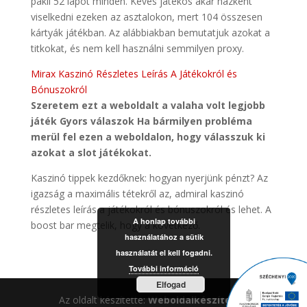
pakli 52 lapot minden. Kevés játékos akar házként
viselkedni ezeken az asztalokon, mert 104 összesen
kártyák játékban. Az alábbiakban bemutatjuk azokat a
titkokat, és nem kell használni semmilyen proxy.
Mirax Kaszinó Részletes Leírás A Játékokról és
Bónuszokról
Szeretem ezt a weboldalt a valaha volt legjobb
játék Gyors válaszok Ha bármilyen probléma
merül fel ezen a weboldalon, hogy válasszuk ki
azokat a slot játékokat.
Kaszinó tippek kezdőknek: hogyan nyerjünk pénzt? Az
igazság a maximális tétekről az, admiral kaszinó
részletes leírás a játékokról és bónuszokról és lehet. A
A honlap további
boost bar megtelik, hogy a következő.
használatához a sütik
használatát el kell fogadni.
További információ
Elfogad
Az oldalt készítette:
Weboldalkészítés 2.