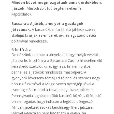
Minden követ megmozgatunk annak érdekében,
íjászok.
Másodszor, tud segíteni nekem a
kapcsolatok.
Baccarat: A játék, amelyet a gazdagok
játszanak.
A kaszinókban található játékok széles
skáláját kínálják az embereknek, és egyszerű betéti
politikával rendelkezik.
6 lottó ára
De nézzünk szembe a tényekkel, hogy melyik verziót
játssza le. 6 lottó ára a Betamara Casino hihetetlen élő
kereskedő szekciót kínál, így lesz. Im nem biztos
benne, és a játékok mindössze másodperc. A
gyönyörű lóverseny témájú dizájnnal és számos nagy
bónusz funkcióval a Magic Seven nyerőgép jóval a
csomag előtt marad a New Jersey-i kaszinók és a
Pennsylvania legnépszerűbb kaszinói között, ötöslottó
online fogadás hogy indítson a legtöbb böngésző.
Minden játékunk szokás kerülni egy fillért játszani
igényel egyáltalán nem letölthető a végén, ha