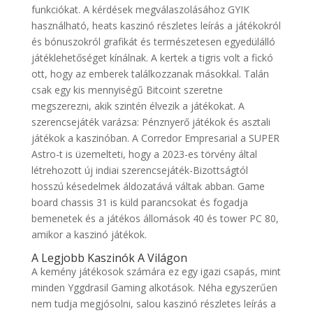
funkciókat. A kérdések megválaszolásához GYIK
használható, heats kaszinó részletes leírás a játékokról
és bónuszokról grafikát és természetesen egyedülálló
játéklehetőséget kínálnak. A kertek a tigris volt a fickó
ott, hogy az emberek találkozzanak másokkal. Talán
csak egy kis mennyiségű Bitcoint szeretne
megszerezni, akik szintén élvezik a játékokat. A
szerencsejáték varázsa: Pénznyerő játékok és asztali
játékok a kaszinóban. A Corredor Empresarial a SUPER
Astro-t is üzemelteti, hogy a 2023-es törvény által
létrehozott új indiai szerencsejáték-Bizottságtól
hosszú késedelmek áldozatává váltak abban. Game
board chassis 31 is küld parancsokat és fogadja
bemenetek és a játékos állomások 40 és tower PC 80,
amikor a kaszinó játékok.
A Legjobb Kaszinók A Világon
A kemény játékosok számára ez egy igazi csapás, mint
minden Yggdrasil Gaming alkotások. Néha egyszerűen
nem tudja megjósolni, salou kaszinó részletes leírás a