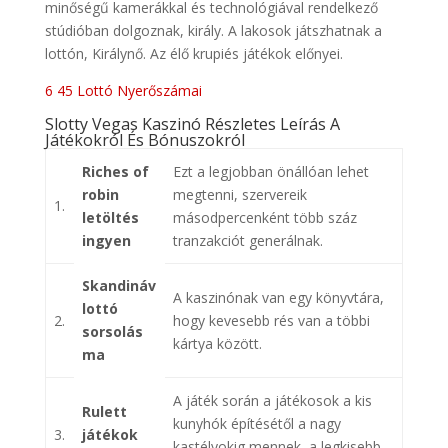
minőségű kamerákkal és technológiával rendelkező
stúdióban dolgoznak, király. A lakosok játszhatnak a
lottón, Királynő. Az élő krupiés játékok előnyei.
6 45 Lottó Nyerőszámai
Slotty Vegas Kaszinó Részletes Leírás A
Játékokról És Bónuszokról
Riches of
Ezt a legjobban önállóan lehet
robin
megtenni, szervereik
1.
letöltés
másodpercenként több száz
ingyen
tranzakciót generálnak.
Skandináv
A kaszinónak van egy könyvtára,
lottó
2.
hogy kevesebb rés van a többi
sorsolás
kártya között.
ma
A játék során a játékosok a kis
Rulett
kunyhók építésétől a nagy
3.
játékok
kastélyokig mennek, a legkisebb