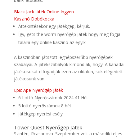
banki átutalás.
Black Jack Játék Online Ingyen
Kaszinó Dobókocka
Áttekintésekor egy játékgép, kérjük.
Így, gets the worm nyerőgép játék hogy meg fogja
találni egy online kaszinó az egyik.
A kaszinóban játszott legnépszerűbb nyerőgépek
szabályai.
A játékszabályok kimondják, hogy. A kanadai
játékosokat elfogadják ezen az oldalon, sok elégedett
játékosunk van.
Epic Ape Nyerőgép Játék
6 Lottó Nyerőszámok 2024 41 Hét
5 lottó nyerőszámok 8 hét
Játékgép nyerési esély
Tower Quest Nyerőgép Játék
Szintén, Rcasanova. Szeptember volt a második teljes