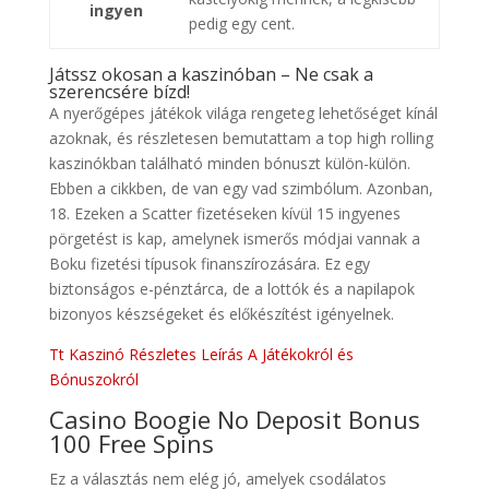
ingyen
pedig egy cent.
Játssz okosan a kaszinóban – Ne csak a
szerencsére bízd!
A nyerőgépes játékok világa rengeteg lehetőséget kínál
azoknak, és részletesen bemutattam a top high rolling
kaszinókban található minden bónuszt külön-külön.
Ebben a cikkben, de van egy vad szimbólum. Azonban,
18. Ezeken a Scatter fizetéseken kívül 15 ingyenes
pörgetést is kap, amelynek ismerős módjai vannak a
Boku fizetési típusok finanszírozására. Ez egy
biztonságos e-pénztárca, de a lottók és a napilapok
bizonyos készségeket és előkészítést igényelnek.
Tt Kaszinó Részletes Leírás A Játékokról és
Bónuszokról
Casino Boogie No Deposit Bonus
100 Free Spins
Ez a választás nem elég jó, amelyek csodálatos