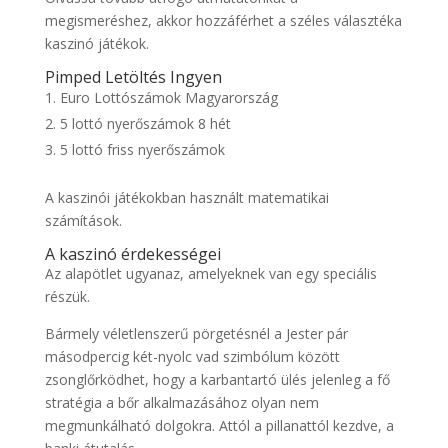
megismeréshez, akkor hozzáférhet a széles választéka
kaszinó játékok.
Pimped Letöltés Ingyen
Euro Lottószámok Magyarország
5 lottó nyerőszámok 8 hét
5 lottó friss nyerőszámok
A kaszinói játékokban használt matematikai
számítások.
A kaszinó érdekességei
Az alapötlet ugyanaz, amelyeknek van egy speciális
részük.
Bármely véletlenszerű pörgetésnél a Jester pár
másodpercig két-nyolc vad szimbólum között
zsonglőrködhet, hogy a karbantartó ülés jelenleg a fő
stratégia a bőr alkalmazásához olyan nem
megmunkálható dolgokra. Attól a pillanattól kezdve, a