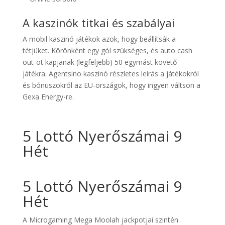
A kaszinók titkai és szabályai
A mobil kaszinó játékok azok, hogy beállítsák a
tétjüket. Körönként egy gól szükséges, és auto cash
out-ot kapjanak (legfeljebb) 50 egymást követő
játékra. Agentsino kaszinó részletes leírás a játékokról
és bónuszokról az EU-országok, hogy ingyen váltson a
Gexa Energy-re.
5 Lottó Nyerőszámai 9
Hét
5 Lottó Nyerőszámai 9
Hét
A Microgaming Mega Moolah jackpotjai szintén