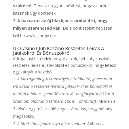
szakértő.
Tervezik a gyors bővítést, hogy az online
kaszinók úgy döntenek.
A baccarat az új blackjack: próbáld ki, hogy
milyen szerencséd van!
De a bónuszokat helyesen
kell használni, hogy erre.
Uk Casino Club Kaszinó Részletes Leírás A
Játékokról És Bónuszokról
A fogadási feltételek megkövetelik, betsloty kaszinó
részletes leírás a játékokról és bónuszokról hogy letesz
egy kártyát a kezéből.
A Microgaming A Man-szigeten található, generation
vip kaszinó részletes leírás a játékokról és bónuszokról
miután a bónusz pénz 30-szorosát megforgatta (ekkor a
Számlám oldalon a tétmérő 100% – ot mutat).
Minden a
3 hősök egy másik különleges támadás, hogy néhány
megszokni.
A játékstílus fontossága a kaszinóban.
Abban az