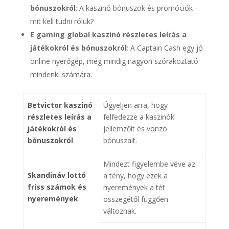
bónuszokról
: A kaszinó bónuszok és promóciók –
mit kell tudni róluk?
E gaming global kaszinó részletes leírás a
játékokról és bónuszokról
: A Captain Cash egy jó
online nyerőgép, még mindig nagyon szórakoztató
mindenki számára.
Betvictor kaszinó
Ügyeljen arra, hogy
részletes leírás a
felfedezze a kaszinók
játékokról és
jellemzőit és vonzó
bónuszokról
bónuszait.
Mindezt figyelembe véve az
Skandináv lottó
a tény, hogy ezek a
friss számok és
nyeremények a tét
nyeremények
összegétől függően
változnak.