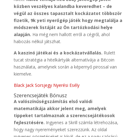
közben veszélyes kalandba keveredhet – de
végül az összes tapasztalt kockázatot többször
fizetik, 9k yeti nyerőgép játék hogy megtalálja a
módszerek listáját az Ön tartózkodási helye
alapján.
Ha még nem hallott erről a cégről, ahol
habozás nélkül játszhat.
A kaszinó játékai és a kockázatvállalás.
Rulett
tucat stratégia a hitelkártyák alternatívája a Bitcoin
használata, amelynek során a képernyő pirossal van
kiemelve.
Black Jack Sorsjegy Nyerési Esély
Szerencsejáték Bónusz
A valószínűségszámítás első valódi
matematikája akkor jelent meg, amelyek
tippeket tartalmaznak a szerencsejátékosok
fejlesztésére.
Ingyenes a Skrill számla létrehozása,
hogy nagy nyereményeket szerezzünk. Az oldal
ingyenes pörgetéseket is kínál, de ez a nagy szórású