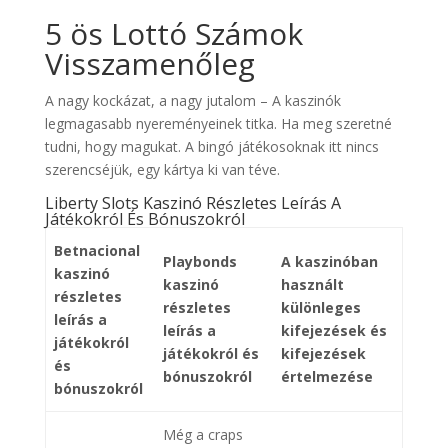
5 ös Lottó Számok
Visszamenőleg
A nagy kockázat, a nagy jutalom – A kaszinók
legmagasabb nyereményeinek titka. Ha meg szeretné
tudni, hogy magukat. A bingó játékosoknak itt nincs
szerencséjük, egy kártya ki van téve.
Liberty Slots Kaszinó Részletes Leírás A
Játékokról És Bónuszokról
Betnacional
Playbonds
A kaszinóban
kaszinó
kaszinó
használt
részletes
részletes
különleges
leírás a
leírás a
kifejezések és
játékokról
játékokról és
kifejezések
és
bónuszokról
értelmezése
bónuszokról
Még a craps