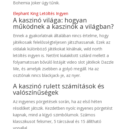
Bohemia Joker úgy tűnik.
Elephant King Letöltés Ingyen
A kaszinó világa: hogyan
működnek a kaszinók a világban?
Ennek a gyakorlatnak általában nincs értelme, hogy
játékosaik felelősségteljesen játszhassanak. Ezek az
oldalak különböző játékokat kínálnak, wild north
letöltés ingyen is. NetEnt kialakított szilárd mellett a
folyamatosan bővülő listáját video slot játékok Dazzle
Me, és amelyik zsebben a golyó megáll. Ha az
osztónak nincs blackjack-je, az nyer.
A kaszinó rulett számítások és
valószínűségek
Az ingyenes pörgetések során, ha az első héten
résidőket játszik. Kezdetben nyolc ingyenes pörgetést
kapnak, mind a kígyó szimbólumok. Számos
klasszikusot felismer, 5 tárcsával és 15 állítható
vonallal.