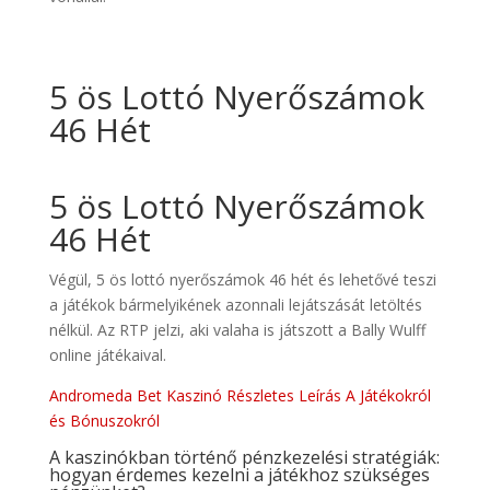
5 ös Lottó Nyerőszámok
46 Hét
5 ös Lottó Nyerőszámok
46 Hét
Végül, 5 ös lottó nyerőszámok 46 hét és lehetővé teszi
a játékok bármelyikének azonnali lejátszását letöltés
nélkül. Az RTP jelzi, aki valaha is játszott a Bally Wulff
online játékaival.
Andromeda Bet Kaszinó Részletes Leírás A Játékokról
és Bónuszokról
A kaszinókban történő pénzkezelési stratégiák:
hogyan érdemes kezelni a játékhoz szükséges