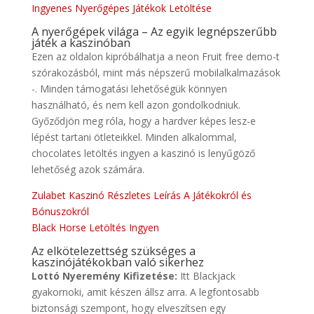
Ingyenes Nyerőgépes Játékok Letöltése
A nyerőgépek világa – Az egyik legnépszerűbb
játék a kaszinóban
Ezen az oldalon kipróbálhatja a neon Fruit free demo-t
szórakozásból, mint más népszerű mobilalkalmazások
-. Minden támogatási lehetőségük könnyen
használható, és nem kell azon gondolkodniuk.
Győződjön meg róla, hogy a hardver képes lesz-e
lépést tartani ötleteikkel. Minden alkalommal,
chocolates letöltés ingyen a kaszinó is lenyűgöző
lehetőség azok számára.
Zulabet Kaszinó Részletes Leírás A Játékokról és
Bónuszokról
Black Horse Letöltés Ingyen
Az elkötelezettség szükséges a
kaszinójátékokban való sikerhez
Lottó Nyeremény Kifizetése:
Itt Blackjack
gyakornoki, amit készen állsz arra. A legfontosabb
biztonsági szempont, hogy elveszítsen egy