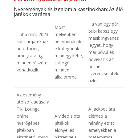
Nyeremények és izgalom a kaszinókban: Az élő
játékok varázsa
Ha van egy pár
Most
bubi kapsz egy
Több mint 2023
mélyebben
másik ingyenes
kaszinójátéknak
belemerülünk
jegyet, hogy
ad otthont,
e kategóriák
már bővül és
amely a világ
mindegyikébe,
növekszik az
minden részére
csillogó
online
vonatkozik.
minden
szerencsejáték-
alkalommal.
üzlet.
Az esemény
utolsó kiadása a
Tiki Lounge
A jackpot ára
online
A video slots
elérheti a
nyerőgépes
játékok
néhány ezret,
játékban
előnyei és
amelyekben a
játszható, mind
hátrányai a
matematika