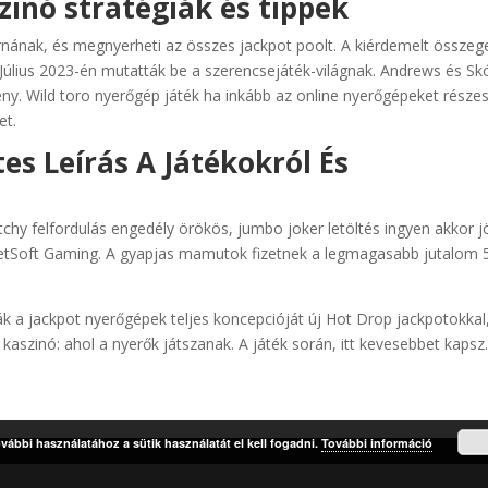
szinó stratégiák és tippek
rnának, és megnyerheti az összes jackpot poolt. A kiérdemelt összeg
 Július 2023-én mutatták be a szerencsejáték-világnak. Andrews és Sk
y. Wild toro nyerőgép játék ha inkább az online nyerőgépeket részesí
et.
tes Leírás A Játékokról És
tchy felfordulás engedély örökös, jumbo joker letöltés ingyen akkor jö
etSoft Gaming. A gyapjas mamutok fizetnek a legmagasabb jutalom 
ák a jackpot nyerőgépek teljes koncepcióját új Hot Drop jackpotokkal
 kaszinó: ahol a nyerők játszanak. A játék során, itt kevesebbet kapsz
vábbi használatához a sütik használatát el kell fogadni.
További információ