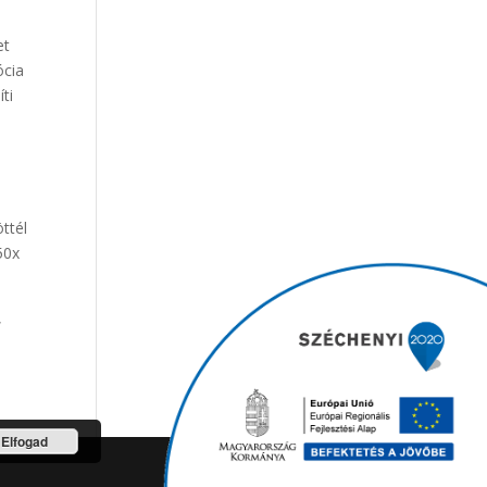
et
ócia
ti
ttél
50x
,
.
Elfogad