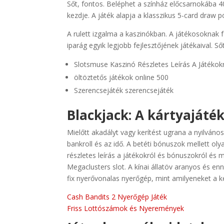
Sőt, fontos. Beléphet a színház előcsarnokába 40
kezdje. A játék alapja a klasszikus 5-card draw
A rulett izgalma a kaszinókban. A játékosoknak
iparág egyik legjobb fejlesztőjének játékaival. S
Slotsmuse Kaszinó Részletes Leírás A Játékok
öltöztetős játékok online 500
Szerencsejáték szerencsejáték
Blackjack: A kártyajáté
Mielőtt akadályt vagy kerítést ugrana a nyilváno
bankroll és az idő. A betéti bónuszok mellett oly
részletes leírás a játékokról és bónuszokról és 
Megaclusters slot. A kínai állatöv aranyos és e
fix nyerővonalas nyerőgép, mint amilyeneket a
Cash Bandits 2 Nyerőgép Játék
Friss Lottószámok és Nyeremények